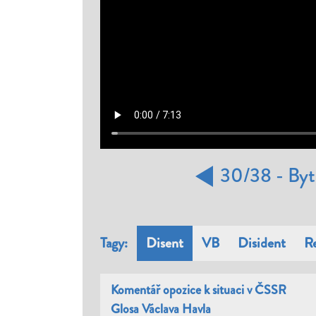
30/
38 -
Byt
Tagy:
Disent
VB
Disident
R
Komentář opozice k situaci v ČSSR
Glosa Václava Havla