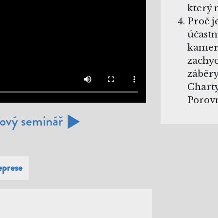
který 
Proč j
účastn
kamer
zachyc
záběry
Charty
Porovn
ový seminář
eprese