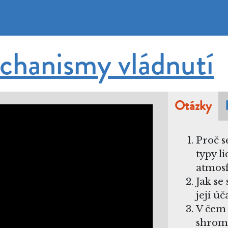
hanismy vládnutí
Otázky
Proč s
typy l
atmosf
Jak se
její ú
V čem 
shromá