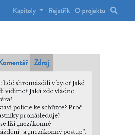
Kapitoly
Rejstřík
O projektu
Komentář
Zdroj
e lidé shromáždili v bytě? Jaké
idí vidíme? Jaká zde vládne
éra?
 staví policie ke schůzce? Proč
častníky pronásleduje?
se liší „nezákonné
ždění” a „nezákonný postup”,