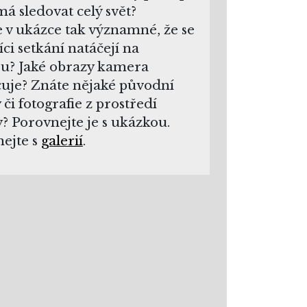
má sledovat celý svět?
e v ukázce tak významné, že se
íci setkání natáčejí na
u? Jaké obrazy kamera
uje? Znáte nějaké původní
 či fotografie z prostředí
? Porovnejte je s ukázkou.
ejte s
galerií
.